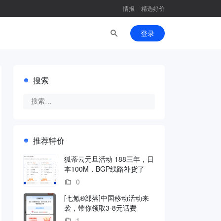
情报
精选好价
登录
搜索
推荐特价
狐蒂云元旦活动 188三年，日
本100M，BGP线路补货了
0
[七氪®部落]中国移动活动来
袭，带你领取3-8元话费
1