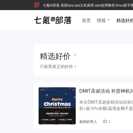
七氪®部落 美国vps,vps主机推荐,vps使用教程,linux
首页
情报
精选好
精选好价
1
只推荐真正的好价！
DMIT圣诞活动 补货神机39.9
本次DMIT圣诞促销活动目前
折+返10%余额(返现金额不是一
最帅的男人
0