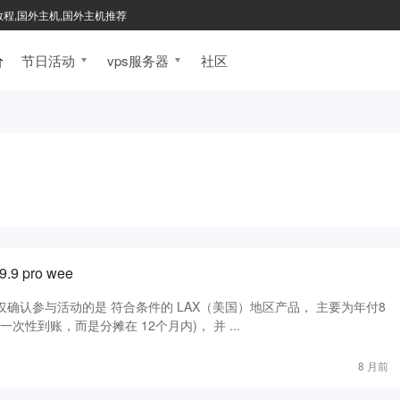
新手教程,国外主机,国外主机推荐
价
节日活动
vps服务器
社区
 pro wee
仅确认参与活动的是 符合条件的 LAX（美国）地区产品， 主要为年付8
次性到账，而是分摊在 12个月内)， 并 ...
8 月前