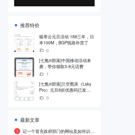
推荐特价
狐蒂云元旦活动 188三年，日
本100M，BGP线路补货了
0
[七氪®部落]中国移动活动来
袭，带你领取3-8元话费
1
[七氪®部落]兰空图床（Lsky
Pro）元旦8折优惠码已发
放！
0
最新文章
记一个冒充政府部门的网站及如何识别
1