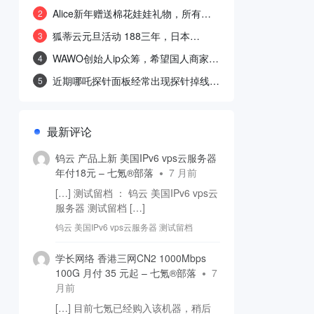
政府部门网站的真伪教程。
Alice新年赠送棉花娃娃礼物，所有累
2
计消费$2.5以上的用户可免费领取
狐蒂云元旦活动 188三年，日本
3
100M，BGP线路补货了
WAWO创始人ip众筹，希望国人商家越
4
办越好
近期哪吒探针面板经常出现探针掉线情
5
况
最新评论
钨云 产品上新 美国IPv6 vps云服务器
年付18元 – 七氪®部落
7 月前
[…] 测试留档 ： 钨云 美国IPv6 vps云
服务器 测试留档 […]
钨云 美国IPv6 vps云服务器 测试留档
学长网络 香港三网CN2 1000Mbps
100G 月付 35 元起 – 七氪®部落
7
月前
[…] 目前七氪已经购入该机器，稍后