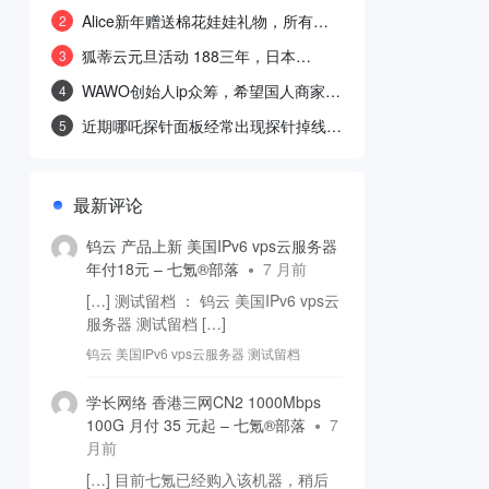
政府部门网站的真伪教程。
Alice新年赠送棉花娃娃礼物，所有累
2
计消费$2.5以上的用户可免费领取
狐蒂云元旦活动 188三年，日本
3
100M，BGP线路补货了
WAWO创始人ip众筹，希望国人商家越
4
办越好
近期哪吒探针面板经常出现探针掉线情
5
况
最新评论
钨云 产品上新 美国IPv6 vps云服务器
年付18元 – 七氪®部落
7 月前
[…] 测试留档 ： 钨云 美国IPv6 vps云
服务器 测试留档 […]
钨云 美国IPv6 vps云服务器 测试留档
学长网络 香港三网CN2 1000Mbps
100G 月付 35 元起 – 七氪®部落
7
月前
[…] 目前七氪已经购入该机器，稍后