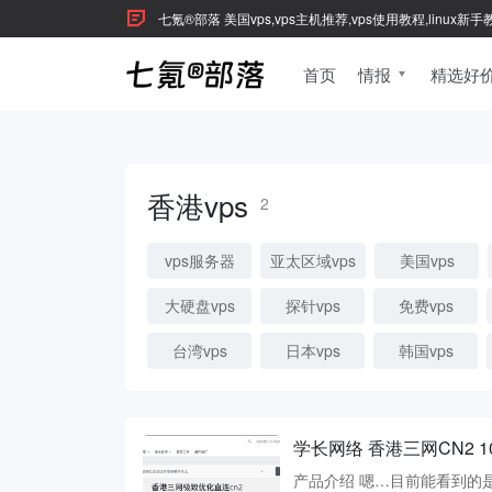
七氪®部落 美国vps,vps主机推荐,vps使用教程,linux
首页
情报
精选好
香港vps
2
vps服务器
亚太区域vps
美国vps
大硬盘vps
探针vps
免费vps
台湾vps
日本vps
韩国vps
学长网络 香港三网CN2 100
产品介绍 嗯…目前能看到的是