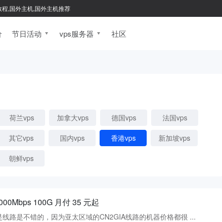
新手教程,国外主机,国外主机推荐
价
节日活动
vps服务器
社区
荷兰vps
加拿大vps
德国vps
法国vps
其它vps
国内vps
香港vps
新加坡vps
朝鲜vps
0Mbps 100G 月付 35 元起
线路是不错的，因为亚太区域的CN2GIA线路的机器价格都很 ...