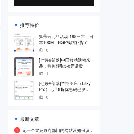
推荐特价
狐蒂云元旦活动 188三年，日
本100M，BGP线路补货了
0
[七氪®部落]中国移动活动来
袭，带你领取3-8元话费
1
[七氪®部落]兰空图床（Lsky
Pro）元旦8折优惠码已发
放！
0
最新文章
记一个冒充政府部门的网站及如何识别
1