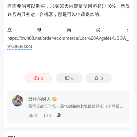
有需要的可以购买，只要30天内流量使用不超过10%，然后
账号内只有这一台机器，那是可以申请退款的。
立即购买：
https://bwh88.net/order/ecommerce/Los%20Angeles/USCA_
9?aff=80323
0
0
0
最帅的男人
霹雳无敌天下第一霸气侧漏的七氪部落站长（全网最帅
的男人没有之一）
43
4