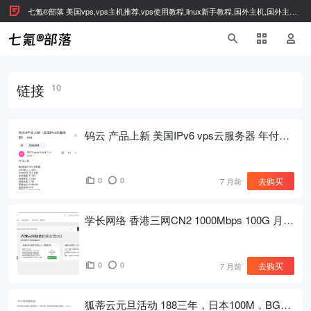
七氪®部落 美国vps,vps主机推荐,vps使用教程,linux新手教程,国外主机,国外主机
推荐
链接
10
钨云 产品上新 美国IPv6 vps云服务器 年付18
元
0
0
去购买
7 月前
学长网络 香港三网CN2 1000Mbps 100G 月付
35 元起
0
0
去购买
7 月前
狐蒂云元旦活动 188三年，日本100M，BGP