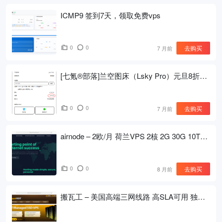
ICMP9 签到7天，领取免费vps
0
0
去购买
7 月前
[七氪®部落]兰空图床（Lsky Pro）元旦8折优
惠码已发放！
0
0
去购买
7 月前
airnode – 2欧/月 荷兰VPS 2核 2G 30G 10T
1Gbps
0
0
去购买
8 月前
搬瓦工 – 美国高端三网线路 高SLA可用 独享
CPU 每2周换IP