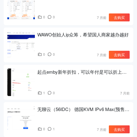
线路补货了
0
0
去购买
7 月前
WAWO创始人ip众筹，希望国人商家越办越好
0
0
去购买
7 月前
起点emby新年折扣，可以年付是可以折上折
的，有需要可以冲了
1
0
7 月前
无聊云（56IDC） 德国KVM IPv6 Max(预售)
¥77/年
0
1
去购买
7 月前